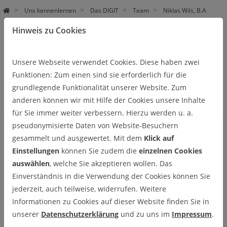
Uns kennenlernen
Das DIGIT
Team
Niklas Wils, B.A
Hinweis zu Cookies
Niklas Wils, B.A
Center for Digital Technologies, Standort Goslar
Unsere Webseite verwendet Cookies. Diese haben zwei
Funktionen: Zum einen sind sie erforderlich für die
TÄTIGKEITSBEREICHE:
grundlegende Funktionalität unserer Website. Zum
anderen können wir mit Hilfe der Cookies unsere Inhalte
Wissenschaftlicher Mitarbeiter
für Sie immer weiter verbessern. Hierzu werden u. a.
pseudonymisierte Daten von Website-Besuchern
gesammelt und ausgewertet. Mit dem
Klick auf
Einstellungen
können Sie zudem die
einzelnen Cookies
auswählen
, welche Sie akzeptieren wollen. Das
Einverständnis in die Verwendung der Cookies können Sie
jederzeit, auch teilweise, widerrufen. Weitere
Informationen zu Cookies auf dieser Website finden Sie in
unserer
Datenschutzerklärung
und zu uns im
Impressum
.