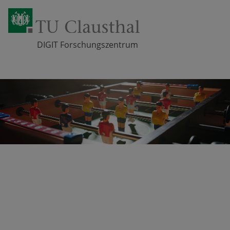
DIGIT Forschungszentrum
Zum Inhalt springen