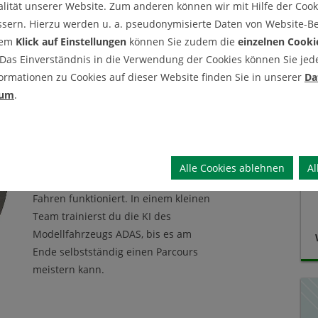
lität unserer Website. Zum anderen können wir mit Hilfe der Cooki
ssern. Hierzu werden u. a. pseudonymisierte Daten von Website-
dem
Klick auf Einstellungen
können Sie zudem die
einzelnen Cooki
Welches Team bringt das
 Das Einverständnis in die Verwendung der Cookies können Sie jeder
Modellfahrzeug ADAS
ormationen zu Cookies auf dieser Website finden Sie in unserer
Da
zum Fahren?
sum
.
Unser Workshop „DEEP DRIVING - KI
kennenlernen, erleben & verstehen“
vermittelt auf einzigartige und leicht
verständliche Weise, wie auf Deep-
Alle Cookies ablehnen
Al
Learning basierendes, autonomes
Fahren funktioniert. In einem kleinen
Team trainierst du die KI des
Modellfahrzeugs ADAS, bis es am
Ende selbstständig einen Parcours
meistern kann.