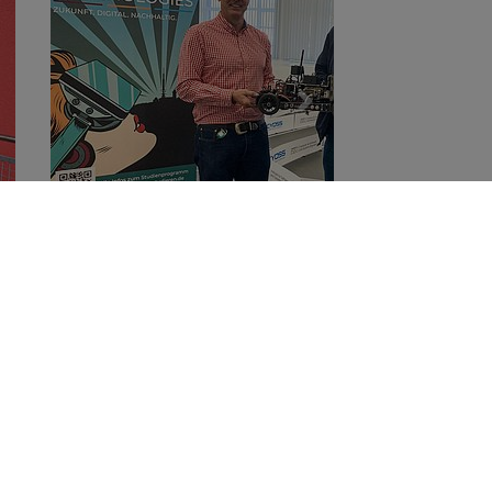
Next
rschungszentrum der
Social Media