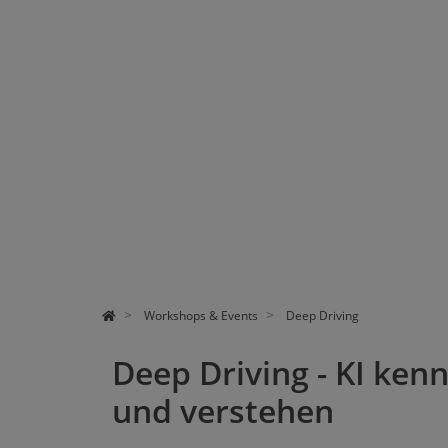
WORKSHOPS & EVENTS
FORSCHUNG
UNS KENNENLERNEN
PRESSE UND NEWS
Workshops & Events
Deep Driving
Deep Driving - KI ken
und verstehen