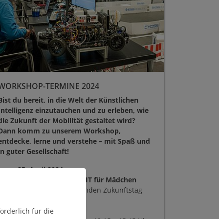
WORKSHOP-TERMINE 2024
Bist du bereit, in die Welt der Künstlichen
Intelligenz einzutauchen und zu erleben, wie
die Zukunft der Mobilität gestaltet wird?
Dann komm zu unserem Workshop,
entdecke, lerne und verstehe – mit Spaß und
in guter Gesellschaft!
25. April 2024
Zukunftstag am DIGIT für Mädchen
Erlebt einen spannenden Zukunftstag
mit uns!
Im DIGIT in Goslar:
rderlich für die