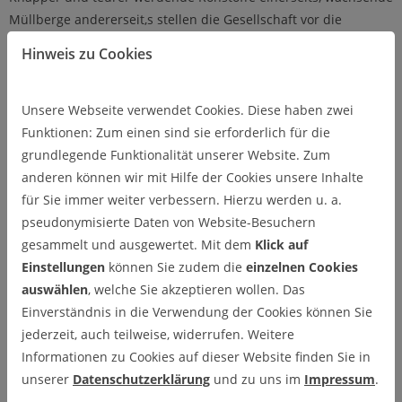
Müllberge andererseit,s stellen die Gesellschaft vor die
Herausforderung, Abfälle als Quelle von Sekundärrohstoffen
Hinweis zu Cookies
effizient zu verwerten. Umweltschäden bei der Behandlung
sowie der Beseitigung unverwertbarer Reste müssen
vermieden, Altlasten müssen saniert werden.
Unsere Webseite verwendet Cookies. Diese haben zwei
Funktionen: Zum einen sind sie erforderlich für die
Mit Hilfe mechanischer, chemischer und thermischer Prozesse
grundlegende Funktionalität unserer Website. Zum
lassen sich intelligente Recycling- sowie Boden- und
anderen können wir mit Hilfe der Cookies unsere Inhalte
Abwasserbehandlungsverfahren entwickeln.
für Sie immer weiter verbessern. Hierzu werden u. a.
pseudonymisierte Daten von Website-Besuchern
gesammelt und ausgewertet. Mit dem
Klick auf
Einstellungen
können Sie zudem die
einzelnen Cookies
auswählen
, welche Sie akzeptieren wollen. Das
Einverständnis in die Verwendung der Cookies können Sie
jederzeit, auch teilweise, widerrufen. Weitere
Informationen zu Cookies auf dieser Website finden Sie in
unserer
Datenschutzerklärung
und zu uns im
Impressum
.