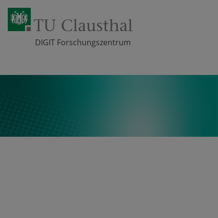
DIGIT Forschungszentrum
Zum Inhalt springen