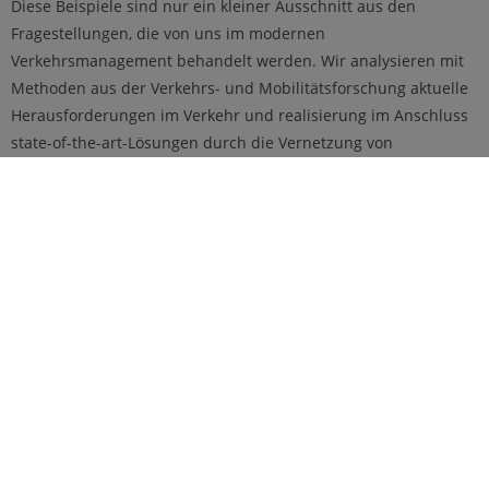
Diese Beispiele sind nur ein kleiner Ausschnitt aus den
Fragestellungen, die von uns im modernen
Verkehrsmanagement behandelt werden. Wir analysieren mit
Methoden aus der Verkehrs- und Mobilitätsforschung aktuelle
Herausforderungen im Verkehr und realisierung im Anschluss
state-of-the-art-Lösungen durch die Vernetzung von
Komponenten und den Austausch von Informationen an der
Schnittstelle zwischen Mobilität und Informatik. Dabei birgt die
Digitalisierung enorme Potenziale, um beispielsweise Abläufe
im städtischen Verkehr zu verbessern, umweltfreundliche
Verkehrsmittel wie Fahrrad und öffentlichen Verkehr intelligent
miteinander zu vernetzen oder Langstreckenfahrten mit
elektrisch betriebenen Fahrzeugen zu erleichtern. Mit den
Ansätzen aus der Digitalisierung wird in diesen Szenarien eine
signifikante Prozessverbesserung erreicht.
Im Anwendungsgebiet Mobilität adressieren wir Themen aus
der modernen Verkehrsplanung und binden dazu die
fachlichen Kompetenzen der beteiligten Professorinnen und