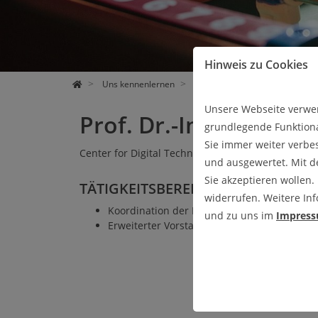
WORKSHOPS & EVENTS
FORSCHUNG
UNS KENNENLERNEN
PRESSE UND NEWS
Hinweis zu Cookies
Uns kennenlernen
Das DIGIT
Vorstand
Pr
Unsere Webseite verwen
Prof. Dr.-Ing. Reinha
grundlegende Funktiona
Sie immer weiter verbe
Center for Digital Technologies, Standort Wolfenb
und ausgewertet. Mit 
Sie akzeptieren wollen.
TÄTIGKEITSBEREICHE:
widerrufen. Weitere Inf
Koordination der Bereiche Lehre & Weiterb
und zu uns im
Impres
Erweiterter Vorstand Lehre & Studiengangs