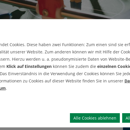
of. Dr.-Ing. Reinhard Gerndt
det Cookies. Diese haben zwei Funktionen: Zum einen sind sie erfo
rd Gerndt
lität unserer Website. Zum anderen können wir mit Hilfe der Cooki
ssern. Hierzu werden u. a. pseudonymisierte Daten von Website-
üttel
dem
Klick auf Einstellungen
können Sie zudem die
einzelnen Cooki
 Das Einverständnis in die Verwendung der Cookies können Sie jeder
ormationen zu Cookies auf dieser Website finden Sie in unserer
Da
ildung
sum
.
organisation
Alle Cookies ablehnen
Al