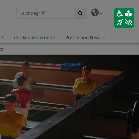
g
Uns kennenlernen
Presse und News
er
hafter