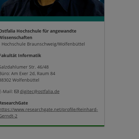
Ostfalia Hochschule für angewandte
Wissenschaften
- Hochschule Braunschweig/Wolfenbüttel
Fakultät Informatik
Salzdahlumer Str. 46/48
Büro: Am Exer 2d, Raum 84
38302 Wolfenbüttel
E-Mail:
digitec
@
ostfalia
.
de
ResearchGate
https://www.researchgate.net/profile/Reinhard-
Gerndt-2