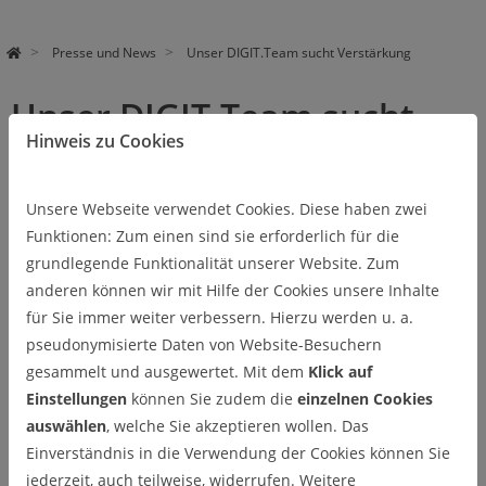
Presse und News
Unser DIGIT.Team sucht Verstärkung
Unser DIGIT.Team sucht
Hinweis zu Cookies
Verstärkung
17.07.2023
Unsere Webseite verwendet Cookies. Diese haben zwei
Bewirb dich jetzt und werde Teil unseres Teams
Funktionen: Zum einen sind sie erforderlich für die
grundlegende Funktionalität unserer Website. Zum
Wir suchen zum nächstmöglichen Zeitpunkt zwei
anderen können wir mit Hilfe der Cookies unsere Inhalte
wissenschaftlicher Mitarbeiter:innen (m/w/d) für die Bereiche:
für Sie immer weiter verbessern. Hierzu werden u. a.
pseudonymisierte Daten von Website-Besuchern
Wissenschaftskommunikation,
gesammelt und ausgewertet. Mit dem
Klick auf
Netzwerke und Marketing
Einstellungen
können Sie zudem die
einzelnen Cookies
auswählen
, welche Sie akzeptieren wollen. Das
interdisziplinäre Projekttätigkeiten
Einverständnis in die Verwendung der Cookies können Sie
jederzeit, auch teilweise, widerrufen. Weitere