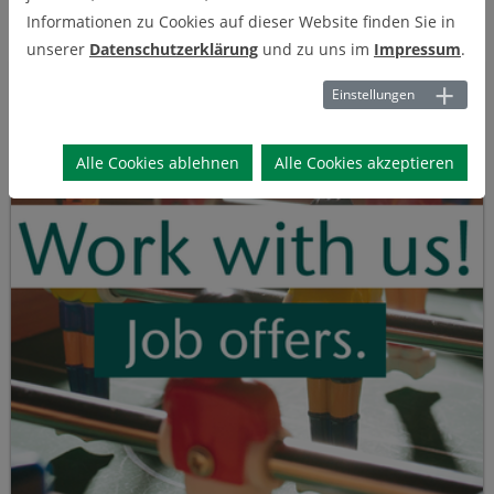
Hier geht's zu den Stellenanzeigen.
Wir freuen uns über
Informationen zu Cookies auf dieser Website finden Sie in
interessante Bewerbungen!
unserer
Datenschutzerklärung
und zu uns im
Impressum
.
Einstellungen
Alle Cookies ablehnen
Alle Cookies akzeptieren