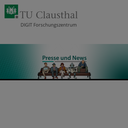
DIGIT Forschungszentrum
Zum Inhalt springen