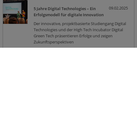
09.02.2025
5 Jahre Digital Technologies – Ein
Erfolgsmodell für digitale Innovation
und Start-ups feiert Jubiläum
Der innovative, projektbasierte Studiengang Digital
Technologies und der High Tech Incubator Digital
Green Tech präsentieren Erfolge und zeigen
Zukunftsperspektiven
1
2
3
4
5
6
7
8
9
1
1
Nächst
0
1
e
Kontakt & Service
Impressum
Datenschutz
Ein Forschungszentrum der