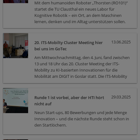
Mit dem humanoiden Roboter „Thorsten (RO101)“
humanoidem, kognitivem Roboter
startet die TU Clausthal ein neues Labor für
Kognitive Robotik – ein Ort, an dem Maschinen
lernen, denken und im Alltag unterstützen sollen.
13.06.2025
20. ITS-Mobilty Cluster Meeting hier
bei uns im GoTec
Am Mittwochnachmittag, den 4. Juni, fand zwischen
13 und 18 Uhr das 20. Cluster Meeting der ITS-
Mobility zu KI-basierten Innovationen für die
Mobilität am DIGIT in Goslar statt. Die ITS-Mobility
Cluster Meetings bieten Mitgliedern, Partner:innen
und interessierten Gästen die Möglichkeit zum
Austausch über aktuelle Trends und Entwicklungen
29.03.2025
Runde 1 ist vorbei, aber der HTI hört
im Bereich der intelligenten Mobilität. Im Rahmen
nicht auf
von Vorträgen, Diskussionen oder einem lockeren
Neun Start-ups, 80 Bewerbungen und jede Menge
Gespräch bei einer Tasse Kaffee haben Akteure aus
Innovation – und die nächste Runde steht schon in
Wirtschaft, Wissenschaft und Verwaltung den Raum
den Startlöchern.
zur Vernetzung.