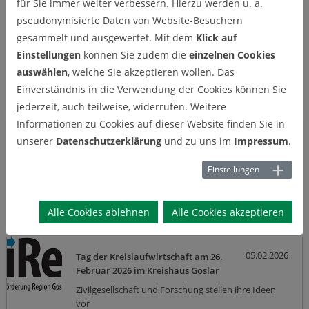
für Sie immer weiter verbessern. Hierzu werden u. a.
pseudonymisierte Daten von Website-Besuchern
12.03.2026
„Forschung am Zahn der Zeit erleben“
– Schüler:innen-Tag am DIGIT
gesammelt und ausgewertet. Mit dem
Klick auf
Einstellungen
können Sie zudem die
einzelnen Cookies
In vier spannenden Workshops der TU Clausthal
hat der zwölfte Jahrgang des Ratsgymnasiums
auswählen
, welche Sie akzeptieren wollen. Das
Goslar am Center for Digital Technologies (DIGIT)
Einverständnis in die Verwendung der Cookies können Sie
hochaktuelle Forschung erlebt.
jederzeit, auch teilweise, widerrufen. Weitere
Informationen zu Cookies auf dieser Website finden Sie in
unserer
Datenschutzerklärung
und zu uns im
Impressum
.
09.03.2026
Und jährlich grüßt die
Kreislaufwirtschaft!
Einstellungen
Am Donnerstag, den 26.02.2026, fand ab 9 Uhr der
„Tag der Kreislaufwirtschaft“ im Kreistagssal des
Landkreises Goslar statt.
Alle Cookies ablehnen
Alle Cookies akzeptieren
05.02.2026
Tag der Kreislaufwirtschaft am 26.
Februar 2026 im Kreishaus Goslar
Zivilgesellschaft und Forschung stellen ihre Ideen
vor