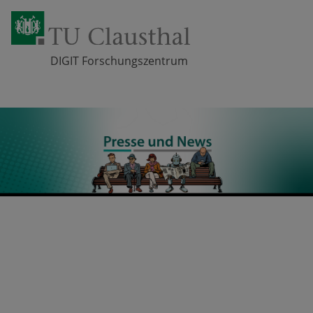
DIGIT Forschungszentrum
Zum Inhalt springen