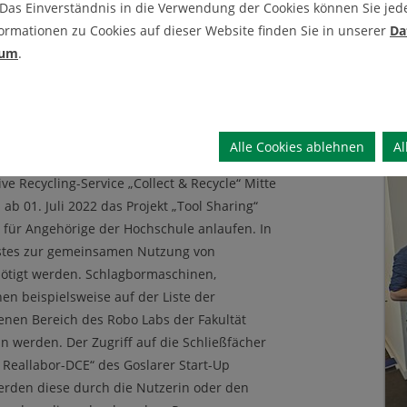
 Das Einverständnis in die Verwendung der Cookies können Sie jeder
d erproben. Dabei stehen digitale Lösungen
ormationen zu Cookies auf dieser Website finden Sie in unserer
Da
 aufgrund seiner lebensnahen
sum
.
rragende Voraussetzungen für unsere
ique Briechle und Sebastian Lawrenz erste
den.
Alle Cookies ablehnen
Al
e Recycling-Service „Collect & Recycle“ Mitte
d ab 01. Juli 2022 das Projekt „Tool Sharing“
für Angehörige der Hochschule anlaufen. In
nstes zur gemeinsamen Nutzung von
nötigt werden. Schlagbormaschinen,
hen beispielsweise auf der Liste der
enen Bereich des Robo Labs der Fakultät
n werden. Der Zugriff auf die Schließfächer
s Reallabor-DCE“ des Goslarer Start-Up
erden diese durch die Nutzerin oder den