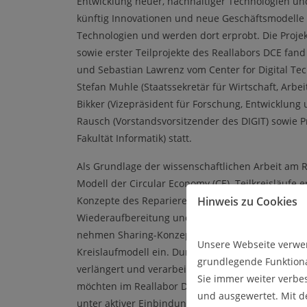
Entwicklung neuer, nachhaltiger Technologien u
künftig Innovationen und neue Geschäftsmodelle i
Technologien und werden dort erprobt. Die Projek
sowie erster Teilprojekte des Reallabors DCE fan
und Sebastian Lawrenz vom Center for Digital Tec
Stefan Muhle (Staatssekretär für Wirtschaft, Arbeit
Bikker (Vizepräsident für Forschung, Entwicklung 
Rausch (Vorstandsvorsitzender des DIGIT) sowie P
Fakultät Informatik) statt.
Als Grundlage der wissenschaftlichen Arbeit am R
Modell der Circular Economy (CE). Teilkreisläufe 
Konzepte des Reparierens und Wiederverwendens
Hinweis zu Cookies
Wiederaufbereitung und des Umfunktionierens (
nehmen Sharing-Konzepte (Use & Share) einen wi
Unsere Webseite verwen
Kreislaufmodell ein. Durch diese neuen Konzepte
grundlegende Funktiona
verlängert und verarbeiteten Rohstoffe optimal 
Sie immer weiter verbe
möchten im Reallabor Digitized Circular Economy
und ausgewertet. Mit 
unter aktiver Einbindung Studierender, Hochsch