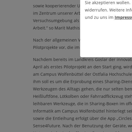
Sie akzeptieren wollen.
sowie kooperierender Unternehmen entwickeln un
widerrufen. Weitere Inf
im Zentrum unserer Arbeit. Ein Reallabor bietet
und zu uns im
Impres
Versuchsumgebung als Experimentierraum hervo
Arbeit.“ so Marit Mathiszig.
Nach der allgemeinen Vorstellung stellten Domin
Pilotprojekte vor, die im Reallabor umgesetzt wer
Nachdem bereits im Landkreis Goslar der innovativ
April als erstes Pilotprojekt an den Start ging, wir
am Campus Wolfenbüttel der Ostfalia Hochschule 
ihm soll es um die Erprobung eines Sharing-Die
Werkzeugen des Alltags gehen, die nur selten be
Heißluftföne, Lötkolben oder Fahrradflickzeug ste
leihbaren Werkzeuge, die in Sharing-Boxen im off
Informatik am Campus Wolfenbüttel hinterlegt sei
sowie die Entleihung erfolgt über die App „Circle
Sense4Future. Nach der Benutzung der Geräte, w