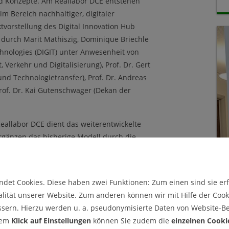
nd Konzepte. Am Reallabor DCE entstehen
m Bereich nachhaltiger, digitaler
tvorstellung des Digital Innovation Hub
d durch Marit Mathiszig, Dominique Briechle
hnologies (DIGIT) unter Anwesenheit von
, Verkehr und Digitalisierung), Prof. Dr. Gert
und Technologietransfer), Prof. Dr. Andreas
rof. Dr. Kai Gutenschwager (Dekan der
eallabor DCE dient das weiterentwickelte
ergänzen das bisherige Modell durch die
 (Reuse & Repaire) sowie der
Refurbish & Remanufacture). Außerdem
chtigen Stellenwert im neuen
det Cookies. Diese haben zwei Funktionen: Zum einen sind sie erfo
 soll die Lebensdauer von Produkten
lität unserer Website. Zum anderen können wir mit Hilfe der Cooki
verwertet und wiederverwendet werden. „Wir
ssern. Hierzu werden u. a. pseudonymisierte Daten von Website-
 nachhaltige Services und Geschäftsmodelle
dem
Klick auf Einstellungen
können Sie zudem die
einzelnen Cooki
ulmitarbeitender, Bürgerinnen und Bürgern