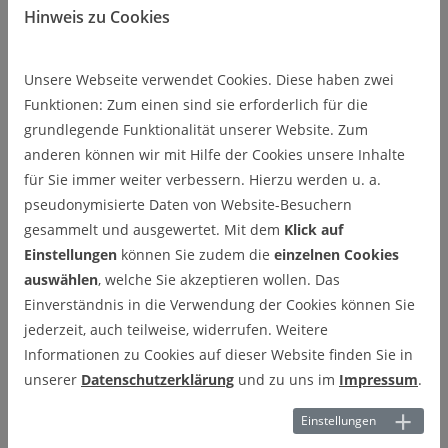
Hinweis zu Cookies
seinen individuellen Service das Recyclen von
Elektrokleingeräten einfach gestalten. In Sammelboxen für
Elektroaltgeräte (EAG-Boxen) können haushaltsübliche
Unsere Webseite verwendet Cookies. Diese haben zwei
Elektrokleingeräte, wie beispielsweise Toaster,
Funktionen: Zum einen sind sie erforderlich für die
Kaffeemaschinen, Rasierer oder Smartphones gesammelt
grundlegende Funktionalität unserer Website. Zum
werden und werden anschließend durch die KWB fachgerecht
anderen können wir mit Hilfe der Cookies unsere Inhalte
entsorgt.
für Sie immer weiter verbessern. Hierzu werden u. a.
pseudonymisierte Daten von Website-Besuchern
Der Zugang zum Service erfolgt über die App „Circles
gesammelt und ausgewertet. Mit dem
Klick auf
Reallabor-DCE“ von Sense4Future, die im
Google PlayStore
und
Einstellungen
können Sie zudem die
einzelnen Cookies
iOS AppleStore
als kostenloser Download bereitsteht. Nach der
auswählen
, welche Sie akzeptieren wollen. Das
Registrierung melden die Nutzerinnen und Nutzer den
Einverständnis in die Verwendung der Cookies können Sie
Lieferwunsch einer EAG-Box an, woraufhin deren Lieferung
jederzeit, auch teilweise, widerrufen. Weitere
durch die KWB zu einem genannten Termin an die hinterlegte
Informationen zu Cookies auf dieser Website finden Sie in
Adresse erfolgt. Ist die Sammelbox gefüllt vereinbaren die
unserer
Datenschutzerklärung
und zu uns im
Impressum
.
Nutzerinnen und Nutzer den Abholtermin wiederum über die
Circles-App. Der Liefer- und Abholservice sowie die
Einstellungen
fachgerechte Entsorgung der Elektrokleingeräte ist für die