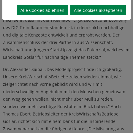
Bürgerinnen und Bürger kostenfrei. Stefan Muhle zeigt sich am
Alle Cookies ablehnen
Alle Cookies akzeptieren
innovativen Recycling-Konzept höchst interessiert: „Es freut
mich sehr, dass mit dem Reallabor Digitized Circular Economy
des DIGIT ein Raum entstanden ist, in dem solch nachhaltige
und digitale Konzepte entwickelt und erprobt werden. Der
Zusammenschluss der drei Partnern aus Wissenschaft,
Wirtschaft und jungem Start-Up zeigt das Potenzial, welches im
Landkreis Goslar für nachhaltige Themen steckt.“
Dr. Alexander Saipa: „Das Modellprojekt finde ich großartig.
Unsere KreisWirtschaftsBetriebe zeigen wieder einmal, wie
zielgerichtet nach vorne geblickt wird und wir mit
niederschwelligen Angeboten mit den Menschen gemeinsam
den Weg gehen wollen, nicht mehr über Müll zu reden,
sondern vielmehr wichtige Rohstoffe im Blick haben.“ Auch
Thomas Ebert, Betriebsleiter der KreisWirtschaftsBetriebe
Goslar, richtet sich mit einem Dank für die inspirierende
Zusammenarbeit an die übrigen Akteure. „Die Mischung aus