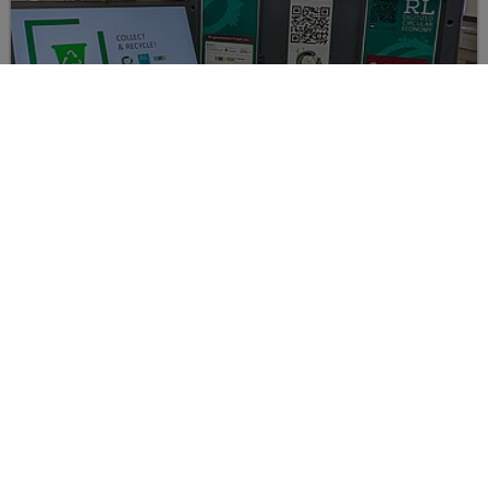
Gemeinsam mit Sense4Future und den KWB wurde der smarte
Recycling-Service am DIGIT entwickelt.