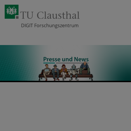
DIGIT Forschungszentrum
Zum Inhalt springen