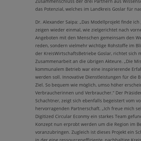
Zusammenschluss der drei Partnern aus Wissensch
das Potenzial, welches im Landkreis Goslar für na
Dr. Alexander Saipa: „Das Modellprojekt finde ich
zeigen wieder einmal, wie zielgerichtet nach vorn
Angeboten mit den Menschen gemeinsam den Weg
reden, sondern vielmehr wichtige Rohstoffe im Bl
der KreisWirtschaftsBetriebe Goslar, richtet sich 
Zusammenarbeit an die übrigen Akteure. „Die Mi
kommunalem Betrieb war eine inspirierende Erfah
werden soll. Innovative Dienstleistungen für die 
Ziel. So bequem wie möglich, umso höher erschei
Verbraucherinnen und Verbraucher.“ Der Präsident
Schachtner, zeigt sich ebenfalls begeistert vom v
hervorragenden Partnerschaft. „Ich freue mich se
Digitized Circular Econmy ein starkes Team gefun
Konzept nun erprobt werden um die Region im Ber
voranzubringen. Zugleich ist dieses Projekt ein Sc
in der eine ressourceneffiziente, nachhaltige Kre