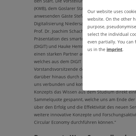
den Start. Die Vorstellung des gemeinsamen Proje
(KWB), dem Goslarer Start-Up Sense4Future und d
Our website uses cookies
anwesenden Gäste Stefan Muhle (Staatssekretär fü
website. On the other ha
Digitalisierung Niedersachsen), Dr. Alexander Sai
purpose, pseudonymised 
Prof. Dr. Joachim Schachtner (Präsident der TU Cl
select the individual co
Präsentation des smarten Recycling-Konzepts „Col
even partially. You can
(DIGIT) und Hauke Hemmerling (Sense4Future). „I
us in the
imprint
.
einen starken Partner aus der Region und mit Se
welches aus dem DIGIT heraus gegründet wurde.“
Vorstandsvorsitzende des DIGIT, Prof. Dr. Andreas
darüber hinaus durch sein paralleles Studium i
uns verbunden und konnte in der gemeinsamen Er
Konzepts das Wissen aus dem Studium direkt einbr
Sammelquote gespannt, welche uns am Ende der d
über den Erfolg und die Effektivität des neuen Se
weitere innovative Konzepte und Forschungsaktivi
Circular Economy durchführen können.“