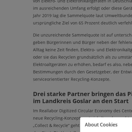
von Elektro- und Elektronikaltgeräten in Deutsch
im ausreichenden Umfang erfolgt oder diese Gerä
Jahr 2019 lag die Sammelquote laut Umweltbundes
ursprüngliche Ziel von 65 Prozent deutlich verfeh
Die unzureichende Sammelquote ist auf untersch
geben Bürgerinnen und Bürger neben der fehlend
Alltag keine Zeit finden, Elektro- und Elektronik
oder sie das Recyclen grundsätzlich als zu ums
Elektroaltgeräten zu erhöhen, bedarf es also, ne
Bestimmungen durch den Gesetzgeber, der Entwic
serviceorientierter Recycling-Konzepte.
Drei starke Partner bringen das Pi
im Landkreis Goslar an den Start
Im Reallabor Digitized Circular Economy des Cente
neue Recycling-Konzepte entwickelt und erprobt. 
About Cookies
„Collect & Recycle“ geht ab dem 20. April 2022 das