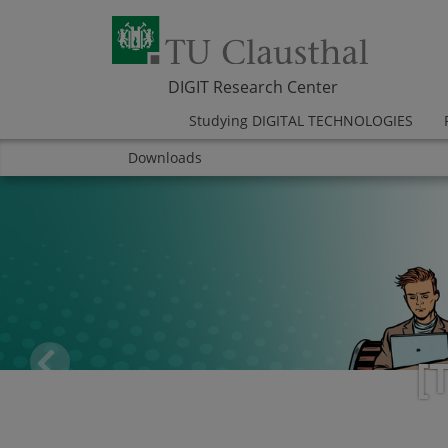
DIGIT Research Center
Studying DIGITAL TECHNOLOGIES
Downloads
Skip navigation
Area
Area
Area
Area
Area
Area
REALLABORE
OUR HIGHTECH INCUBATOR
[
[
Pr
eviou
s