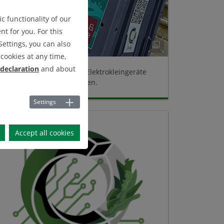
c functionality of our
t for you. For this
Settings, you can also
cookies at any time,
 declaration
and about
Über die EAG-Box können Elektrokleingeräte
fachgerecht entsorgt werden.
Settings
Accept all cookies