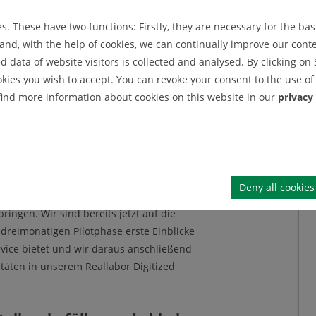
kts der KreisWirtschaftsBetriebe Goslar
em DIGIT fand am 15. März 2022 statt. Die
. These have two functions: Firstly, they are necessary for the basi
r Wirtschaft, Arbeit, Verkehr und
nd, with the help of cookies, we can continually improve our conten
pa (Landrat des Landkreises Goslar) sowie
data of website visitors is collected and analysed. By clicking on 
austhal), verfolgten mit großem Interesse die
okies you wish to accept. You can revoke your consent to the use of 
lect & Recycle“ durch Dominique Briechle
 find more information about cookies on this website in our
privacy
ch freue mich sehr, dass wir mit den KWB
nse4Future ein Start-Up gewonnen haben,
, sagt der ebenfalls anwesende
 Rausch. „Ein Teil des Gründerteams ist
m Studiengang DIGITAL TECHNOLOGIES mit
Deny all cookies
arbeitung unseres innovativen Recycling-
ingen. Wir sind bereits jetzt auf die
reimonatigen Pilotphase erste Einblicke
rvice bietet und wir daraus anschließend
täten in unserem Reallabor Digitized