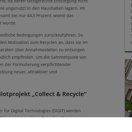
land, da deren fachgerechte Entsorgung nicht
te ungenutzt in den Haushalten lagern. Im
amt bei nur 44,3 Prozent, womit das
lt wurde.
iedliche Bedingungen zurückzuführen. So
en Motivation zum Recyclen an, dass sie im
altgeräten über Annahmestellen zu entsorgen
tändlich empfinden. Um die Sammelquote von
ben der Formulierung verpflichtender
klung neuer, attraktiver und
lotprojekt „Collect & Recycle“
r for Digital Technologies (DIGIT) werden
Mit dem innovativen Recycling-Service
 erste Pilotprojekt im Landkreis Goslar an