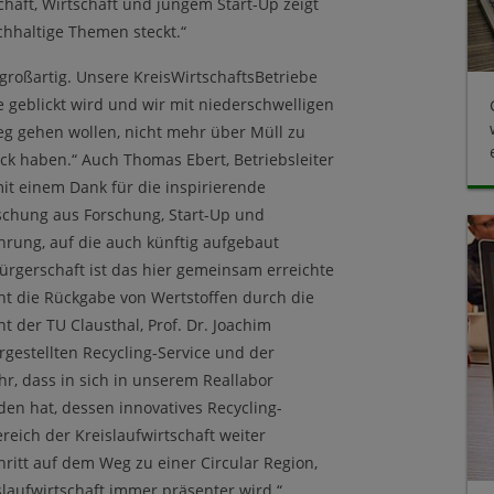
aft, Wirtschaft und jungem Start-Up zeigt
chhaltige Themen steckt.“
 großartig. Unsere KreisWirtschaftsBetriebe
e geblickt wird und wir mit niederschwelligen
 gehen wollen, nicht mehr über Müll zu
ick haben.“ Auch Thomas Ebert, Betriebsleiter
mit einem Dank für die inspirierende
schung aus Forschung, Start-Up und
rung, auf die auch künftig aufgebaut
Bürgerschaft ist das hier gemeinsam erreichte
nt die Rückgabe von Wertstoffen durch die
 der TU Clausthal, Prof. Dr. Joachim
orgestellten Recycling-Service und der
hr, dass in sich in unserem Reallabor
den hat, dessen innovatives Recycling-
eich der Kreislaufwirtschaft weiter
hritt auf dem Weg zu einer Circular Region,
islaufwirtschaft immer präsenter wird.“