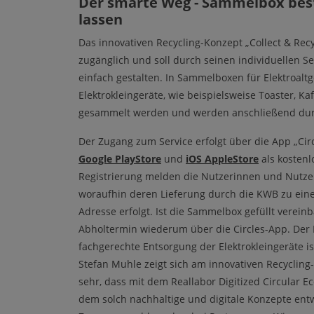
Der smarte Weg - Sammelbox best
lassen
Das innovativen Recycling-Konzept „Collect & Recy
zugänglich und soll durch seinen individuellen Se
einfach gestalten. In Sammelboxen für Elektroalt
Elektrokleingeräte, wie beispielsweise Toaster, 
gesammelt werden und werden anschließend durc
Der Zugang zum Service erfolgt über die App „Cir
Google PlayStore
und
iOS AppleStore
als kosten
Registrierung melden die Nutzerinnen und Nutze
woraufhin deren Lieferung durch die KWB zu ein
Adresse erfolgt. Ist die Sammelbox gefüllt verei
Abholtermin wiederum über die Circles-App. Der L
fachgerechte Entsorgung der Elektrokleingeräte is
Stefan Muhle zeigt sich am innovativen Recycling-
sehr, dass mit dem Reallabor Digitized Circular E
dem solch nachhaltige und digitale Konzepte ent