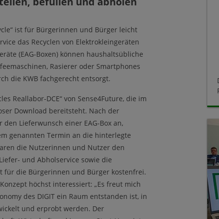
ellen, befüllen und abholen
cle“ ist für Bürgerinnen und Bürger leicht
rvice das Recyclen von Elektrokleingeräten
geräte (EAG-Boxen) können haushaltsübliche
Kaffeemaschinen, Rasierer oder Smartphones
h die KWB fachgerecht entsorgt.
cles Reallabor-DCE“ von Sense4Future, die im
loser Download bereitsteht. Nach der
r den Lieferwunsch einer EAG-Box an,
em genannten Termin an die hinterlegte
nbaren die Nutzerinnen und Nutzer den
iefer- und Abholservice sowie die
t für die Bürgerinnen und Bürger kostenfrei.
Konzept höchst interessiert: „Es freut mich
conomy des DIGIT ein Raum entstanden ist, in
wickelt und erprobt werden. Der