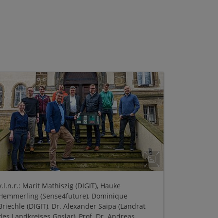
v.l.n.r.: Marit Mathiszig (DIGIT), Hauke
Hemmerling (Sense4future), Dominique
Briechle (DIGIT), Dr. Alexander Saipa (Landrat
des Landkreises Goslar), Prof. Dr. Andreas