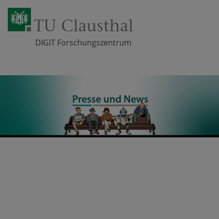
DIGIT Forschungszentrum
Zum Inhalt springen