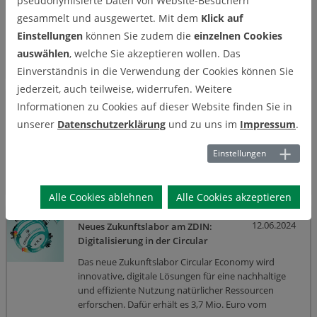
pseudonymisierte Daten von Website-Besuchern
Lucklum
gesammelt und ausgewertet. Mit dem
Klick auf
Das Projekt „5G Smart Country“ lädt am 24.
Einstellungen
können Sie zudem die
einzelnen Cookies
September 2024 alle Unterstützer, Freunde und
Interessierten zur Abschlussveranstaltung auf das
auswählen
, welche Sie akzeptieren wollen. Das
Rittergut Lucklum ein. Erleben Sie spannende
Einverständnis in die Verwendung der Cookies können Sie
Einblicke in die entwickelten 5G-Anwendungen für
jederzeit, auch teilweise, widerrufen. Weitere
die Land- und Forstwirtschaft.
Informationen zu Cookies auf dieser Website finden Sie in
22.08.2024
Kick-Off - Zukunftslabor Circular
unserer
Datenschutzerklärung
und zu uns im
Impressum
.
Economy
Am 21. August 2024 fand das Kick-off des neuen
Einstellungen
Zukunftslabors Circular Economy am Center for
Digital Technologies (DIGIT) in Goslar statt.
Alle Cookies ablehnen
Alle Cookies akzeptieren
12.06.2024
Neues Zukunftslabor am ZDIN:
Digitalisierung in der Circular
Economy
Das neue Zukunftslabor Circular Economy wird
innovative, digitale Lösungen für eine nachhaltige
und effiziente Nutzung natürlicher Ressourcen
erforschen. Dafür erhält es 3,7 Mio. Euro vom