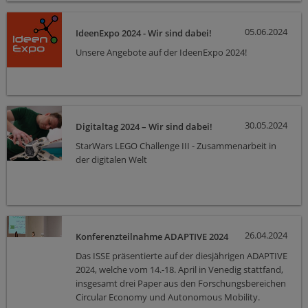
niedersächsischen Wissenschaftsministerium und
von der VolkswagenStiftung für eine Projektlaufzeit
von fünf Jahren.
05.06.2024
IdeenExpo 2024 - Wir sind dabei!
Unsere Angebote auf der IdeenExpo 2024!
30.05.2024
Digitaltag 2024 – Wir sind dabei!
StarWars LEGO Challenge III - Zusammenarbeit in
der digitalen Welt
26.04.2024
Konferenzteilnahme ADAPTIVE 2024
Das ISSE präsentierte auf der diesjährigen ADAPTIVE
2024, welche vom 14.-18. April in Venedig stattfand,
insgesamt drei Paper aus den Forschungsbereichen
Circular Economy und Autonomous Mobility.