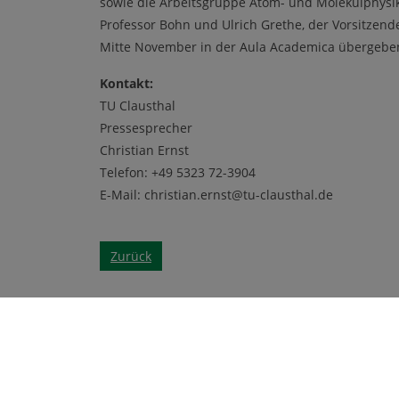
sowie die Arbeitsgruppe Atom- und Molekülphysik
Professor Bohn und Ulrich Grethe, der Vorsitzend
Mitte November in der Aula Academica übergeb
Kontakt:
TU Clausthal
Pressesprecher
Christian Ernst
Telefon: +49 5323 72-3904
E-Mail: christian.ernst@tu-clausthal.de
Zurück
Kontakt & Service
Ein Fo
Impressum
Datenschutz