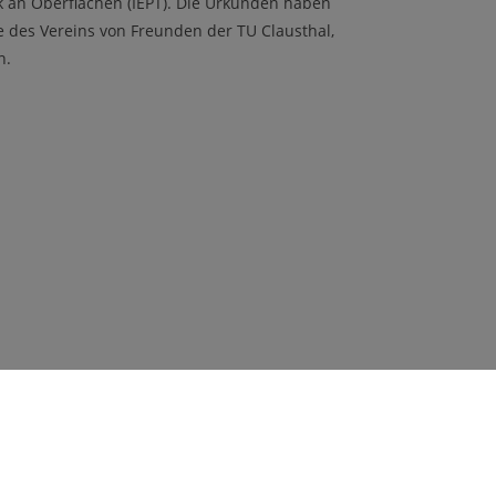
 an Oberflächen (IEPT). Die Urkunden haben
e des Vereins von Freunden der TU Clausthal,
en.
rschungszentrum der
Social Media