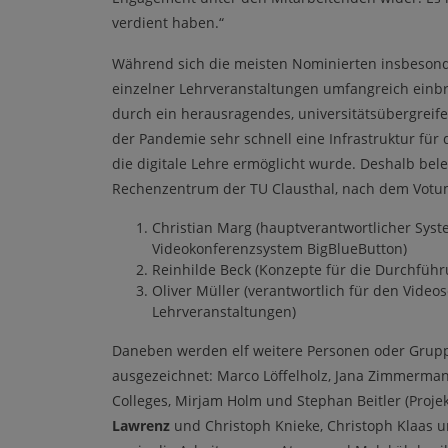
verdient haben.“
Während sich die meisten Nominierten insbesond
einzelner Lehrveranstaltungen umfangreich einbr
durch ein herausragendes, universitätsübergreif
der Pandemie sehr schnell eine Infrastruktur für
die digitale Lehre ermöglicht wurde. Deshalb bel
Rechenzentrum der TU Clausthal, nach dem Votum d
Christian Marg (hauptverantwortlicher Syst
Videokonferenzsystem BigBlueButton)
Reinhilde Beck (Konzepte für die Durchfüh
Oliver Müller (verantwortlich für den Vide
Lehrveranstaltungen)
Daneben werden elf weitere Personen oder Gruppen
ausgezeichnet: Marco Löffelholz, Jana Zimmerman
Colleges, Mirjam Holm und Stephan Beitler (Projekt
Lawrenz
und Christoph Knieke, Christoph Klaas un