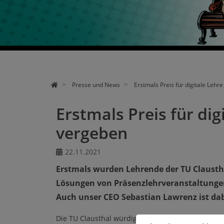
WORKSHOPS & EVENTS
FORSCHUNG
UNS KENNENLERNEN
PRESSE UND NEWS
Presse und News
Erstmals Preis für digitale Lehr
Erstmals Preis für dig
vergeben
22.11.2021
Erstmals wurden Lehrende der TU Clausth
Lösungen von Präsenzlehrveranstaltungen 
Auch unser CEO Sebastian Lawrenz ist dab
Die TU Clausthal würdigt in Corona-Zeiten das E