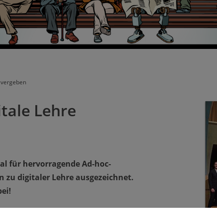
e vergeben
itale Lehre
al für hervorragende Ad-hoc-
zu digitaler Lehre ausgezeichnet.
ei!
ngagement in der Online-Lehre. Dank der