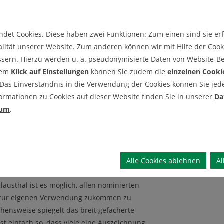
n den Erstplatzierten weitere preiswürdige
det Cookies. Diese haben zwei Funktionen: Zum einen sind sie erfo
 dem Thema Lehre betraut ist, sah sich in
lität unserer Website. Zum anderen können wir mit Hilfe der Cooki
usforderungen gestellt. Die Ad-hoc-
ssern. Hierzu werden u. a. pseudonymisierte Daten von Website-
ale Formate und Prüfungen, verlangte den
dem
Klick auf Einstellungen
können Sie zudem die
einzelnen Cooki
schätzt die Universität in Kooperation mit
 Das Einverständnis in die Verwendung der Cookies können Sie jeder
e Lehre“, so Professor Christian Bohn,
ormationen zu Cookies auf dieser Website finden Sie in unserer
Da
ichnung ist eine Würdigung einzelner
sum
.
ppen, in der Regel aber keine Professorinnen
, nachhaltigen Ideen im digitalen Semester.“
Preis nominiert worden. Nach der Jury-
versitätseinrichtung für den Bereich
Alle Cookies ablehnen
Al
hläge als preiswürdig. „Dank der
austhal ist es möglich, allen nominierten
o zur eigenen Verwendung zukommen zu
ehensweise spiegelt das breit gefächerte
t einfach so, dass viele eine Auszeichnung