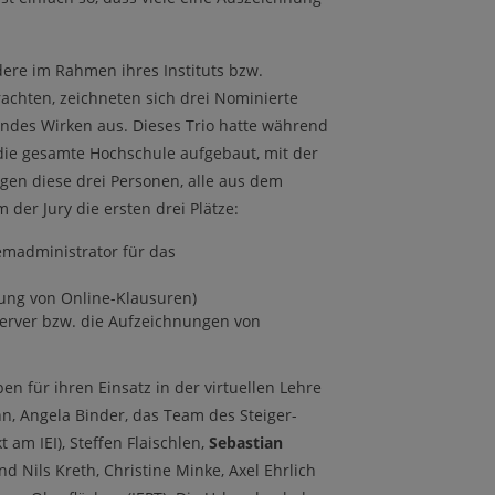
ere im Rahmen ihres Instituts bzw.
achten, zeichneten sich drei Nominierte
endes Wirken aus. Dieses Trio hatte während
 die gesamte Hochschule aufgebaut, mit der
egen diese drei Personen, alle aus dem
er Jury die ersten drei Plätze:
emadministrator für das
rung von Online-Klausuren)
oserver bzw. die Aufzeichnungen von
 für ihren Einsatz in der virtuellen Lehre
n, Angela Binder, das Team des Steiger-
 am IEI), Steffen Flaischlen,
Sebastian
d Nils Kreth, Christine Minke, Axel Ehrlich