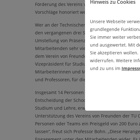
Hinweis zu Cookies
Förderung des Vereins von Freunden können nebe
Vorschläge honoriert werden.
Unsere Webseite verwen
Wer an der Technischen Universität Clausthal mit
grundlegende Funktiona
den vergangenen drei Semestern vor enorme Hera
Sie immer weiter verbe
Umstellung von Präsenzveranstaltungen auf digit
und ausgewertet. Mit 
Mitarbeitenden sehr viel ab. „Diesen Einsatz wert
Sie akzeptieren wollen.
dem Verein von Freunden mit dem Preis für digital
widerrufen. Weitere Inf
Vizepräsident für Studium und Lehre. „Die Ausze
und zu uns im
Impres
Mitarbeiterinnen und Mitarbeiter aller Statusgru
und Professoren, für die Umsetzung von kreativen
Insgesamt 14 Personen bzw. Teams waren für den 
Entscheidung der School, der koordinierenden Uni
Studium und Lehre, erwiesen sich sämtliche Vorsc
Unterstützung des Vereins von Freunden der TU Cl
Personen oder Teams ein Preisgeld von 200 Eur
lassen“, freut sich Professor Bohn. „Diese Herang
Engagement unter den Mitarbeitenden wider. Es is