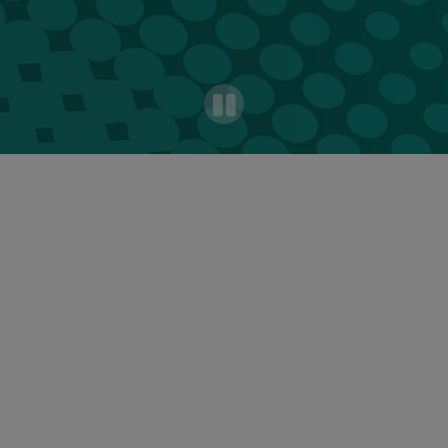
Pa
use