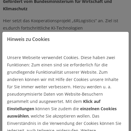
Gefördert vom Bundesministerium für Wirtschaft und
Klimaschutz
Hier setzt das Kooperationsprojekt „6RLogistics“ an. Ziel ist
es,durch fortschrittliche KI-Technologien
dieEntsorgungsprozesse von Elektro- und Elektronikaltgeräten
Hinweis zu Cookies
zu transformieren. Maßgeblich gefördert wird das Vorhaben
vom Bundesministerium für Wirtschaft und Klimaschutz
(BMWK) im Umfang von rund drei Millionen Euro.
Unsere Webseite verwendet Cookies. Diese haben zwei
Funktionen: Zum einen sind sie erforderlich für die
Etwa 500.000 Euro davon fließen direkt an die TU Clausthal. Die
grundlegende Funktionalität unserer Website. Zum
wissenschaftliche Leitung für das Verbundprojekt liegt bei Prof.
anderen können wir mit Hilfe der Cookies unsere Inhalte
Andreas Rausch in Kooperation mit dem Center for Digital
für Sie immer weiter verbessern. Hierzu werden u. a.
Technologies (DIGIT) und der Ostfalia Hochschule. Der
pseudonymisierte Daten von Website-Besuchern
Informatiker spricht nach dem Kick-Off-Meeting in Nürnberg
gesammelt und ausgewertet. Mit dem
Klick auf
von einem „bahnbrechenden Projekt, das die
Einstellungen
können Sie zudem die
einzelnen Cookies
Entsorgungslogistik im Bereich EAG revolutionieren kann“.
auswählen
, welche Sie akzeptieren wollen. Das
Unterstützt wird das Vorhaben, dessen Konsortialführung bei
Einverständnis in die Verwendung der Cookies können Sie
der eds-r GmbH in Nürnberg liegt, im Rahmen des BMWK-
jederzeit, auch teilweise, widerrufen. Weitere