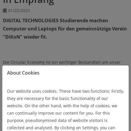
01/25/2023
DIGITAL TECHNOLOGIES Studierende machen
Computer und Laptops für den gemeinnützige Verein
"DiKoN" wieder fit.
Die Circular Economy ist ein wichtiger Bestandteil um unser
Leben langfristig nachhaltig gestalten zu können. Deshalb
About Cookies
haben einige unserer DIGITAL TECHNOLOGIES Studierenden,
Computer und Laptops für einen gemeinnützige Nutzung
Our website uses cookies. These have two functions: Firstly,
durch den Verein DiKoN wieder fit gemacht.
they are necessary for the basic functionality of our
Begonnen hat die Idee im Herbst 2021 beim Caritasverband
website. On the other hand, with the help of cookies, we
der Diözese Hildesheim. Nachdem die Speicher der dort
can continually improve our content for you. For this
aussortierten Geräte von der Elektrocycling GmbH fachgerecht
purpose, pseudonymised data of website visitors is
entsorgt wurden, hat ein Team aus unseren DigiTec
collected and analysed. By clicking on Settings, you can