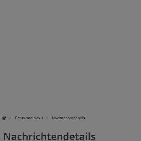
Pa
use
Press und News
Nachrichtendetails
Nachrichtendetails