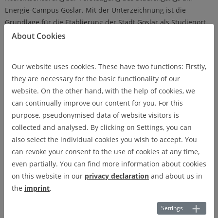
Energie-Campus Goslar. Mit der Unterzeichnung ist die
Grundlage für die Etablierung der Stadt Goslar als Studienort
des gemeinsamen Studienprogramms der Ostfalia Hochschule
About Cookies
und Technischen Universität Clausthal Digital Technologies
geschaffen. Prof. Dr. Joachim Schachtner: „Ich freue mich, dass
Our website uses cookies. These have two functions: Firstly,
wir an dieser Stelle mit der Stadt Goslar so unkompliziert
they are necessary for the basic functionality of our
zusammenarbeiten und das GoTEC-Tagungszentrum nutzen
website. On the other hand, with the help of cookies, we
können. Für den Studiengang Digital Technologies, ein
can continually improve our content for you. For this
gemeinsamer Studiengang der TU Clausthal mit der Ostfalia
purpose, pseudonymised data of website visitors is
Hochschule in Wolfenbüttel, ist Goslar als Standort in der Mitte
collected and analysed. By clicking on Settings, you can
ideal. Diese Konstellation schafft einen Mehrwert für alle
also select the individual cookies you wish to accept. You
Beteiligten: die TU Clausthal, die Stadt Goslar, die Ostfalia und
can revoke your consent to the use of cookies at any time,
natürlich die Studierenden, die sich in dem innovativen
even partially. You can find more information about cookies
Studiengang mit hohem Projektanteil einschreiben.“
on this website in our
privacy declaration
and about us in
the
imprint
.
Urte Schwerdtner: „Wir sind sehr glücklich, dass Goslar
Studienstandort für den Studiengang Digital Technologies
Settings
geworden ist und dass wir zunehmend Studentinnen und