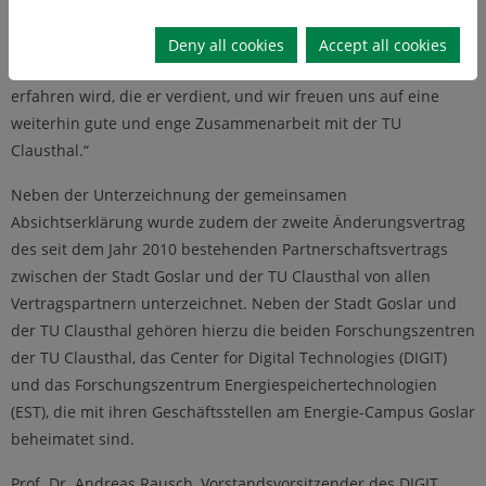
Studenten in unserer Stadt begrüßen dürfen. Wir hoffen sehr,
dass dieser ganz besondere Studiengang mit einem sehr
Deny all cookies
Accept all cookies
hohen Praxisanteil die Anerkennung und den Zuspruch
erfahren wird, die er verdient, und wir freuen uns auf eine
weiterhin gute und enge Zusammenarbeit mit der TU
Clausthal.“
Neben der Unterzeichnung der gemeinsamen
Absichtserklärung wurde zudem der zweite Änderungsvertrag
des seit dem Jahr 2010 bestehenden Partnerschaftsvertrags
zwischen der Stadt Goslar und der TU Clausthal von allen
Vertragspartnern unterzeichnet. Neben der Stadt Goslar und
der TU Clausthal gehören hierzu die beiden Forschungszentren
der TU Clausthal, das Center for Digital Technologies (DIGIT)
und das Forschungszentrum Energiespeichertechnologien
(EST), die mit ihren Geschäftsstellen am Energie-Campus Goslar
beheimatet sind.
Prof. Dr. Andreas Rausch, Vorstandsvorsitzender des DIGIT,