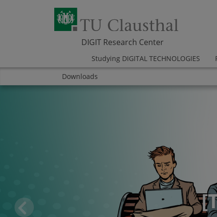
DIGIT Research Center
Studying DIGITAL TECHNOLOGIES
Downloads
Skip navigation
Area
Area
Area
Area
Area
Area
REALLABORE
OUR HIGHTECH INCUBATOR
[
[
Pr