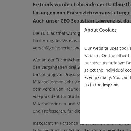
Erstmals wurden Lehrende der TU Clausth
Lösungen von Präsenzlehrveranstaltungen 
Auch unser CEO Sebastian Lawrenz ist dab
About Cookies
Die TU Clausthal würdigt in Corona-Zeiten das E
Förderung des Vereins von Freunden können nebe
Vorschläge honoriert werden.
Our website uses cookies
website. On the other ha
Wer an der Technischen Universität Clausthal mit
purpose, pseudonymised 
den vergangenen drei Semestern vor enorme Hera
select the individual co
Umstellung von Präsenzveranstaltungen auf digit
even partially. You can
Mitarbeitenden sehr viel ab. „Diesen Einsatz wert
us in the
imprint
.
dem Verein von Freunden mit dem Preis für digital
Vizepräsident für Studium und Lehre. „Die Ausze
Mitarbeiterinnen und Mitarbeiter aller Statusgru
und Professoren, für die Umsetzung von kreativen
Insgesamt 14 Personen bzw. Teams waren für den 
Entscheidung der School, der koordinierenden Uni