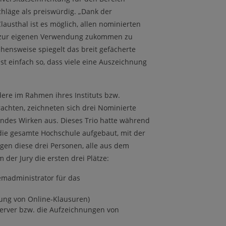
hläge als preiswürdig. „Dank der
austhal ist es möglich, allen nominierten
o zur eigenen Verwendung zukommen zu
ehensweise spiegelt das breit gefächerte
t einfach so, dass viele eine Auszeichnung
ere im Rahmen ihres Instituts bzw.
achten, zeichneten sich drei Nominierte
endes Wirken aus. Dieses Trio hatte während
 die gesamte Hochschule aufgebaut, mit der
egen diese drei Personen, alle aus dem
er Jury die ersten drei Plätze:
emadministrator für das
rung von Online-Klausuren)
oserver bzw. die Aufzeichnungen von