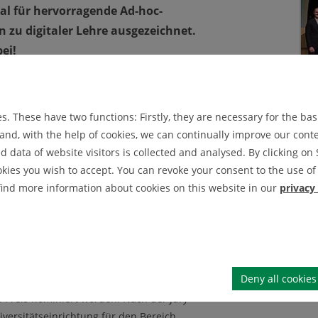
al für hervorragende Ad-hoc-
zu digitaler Lehre ausgezeichnet.
ei!
ngagement in der Online-Lehre. Dank der
n den Erstplatzierten weitere preiswürdige
. These have two functions: Firstly, they are necessary for the basi
nd, with the help of cookies, we can continually improve our conten
 dem Thema Lehre betraut ist, sah sich in
data of website visitors is collected and analysed. By clicking on 
usforderungen gestellt. Die Ad-hoc-
okies you wish to accept. You can revoke your consent to the use of 
ale Formate und Prüfungen, verlangte den
 find more information about cookies on this website in our
privacy
schätzt die Universität in Kooperation mit
e Lehre“, so Professor Christian Bohn,
ichnung ist eine Würdigung einzelner
ppen, in der Regel aber keine Professorinnen
, nachhaltigen Ideen im digitalen Semester.“
Deny all cookies
Preis nominiert worden. Nach der Jury-
versitätseinrichtung für den Bereich