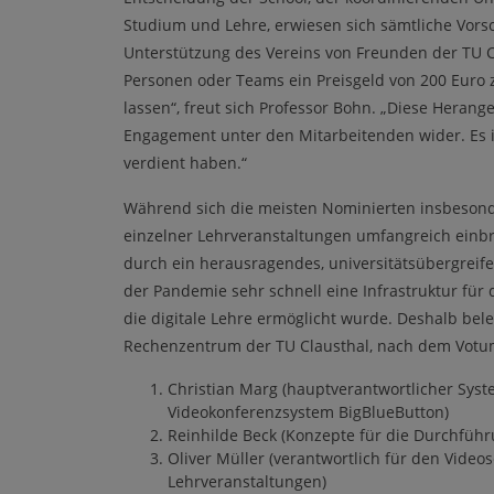
Studium und Lehre, erwiesen sich sämtliche Vorsc
Unterstützung des Vereins von Freunden der TU Cl
Personen oder Teams ein Preisgeld von 200 Eur
lassen“, freut sich Professor Bohn. „Diese Herang
Engagement unter den Mitarbeitenden wider. Es is
verdient haben.“
Während sich die meisten Nominierten insbesond
einzelner Lehrveranstaltungen umfangreich einbr
durch ein herausragendes, universitätsübergreif
der Pandemie sehr schnell eine Infrastruktur für
die digitale Lehre ermöglicht wurde. Deshalb bel
Rechenzentrum der TU Clausthal, nach dem Votum d
Christian Marg (hauptverantwortlicher Syst
Videokonferenzsystem BigBlueButton)
Reinhilde Beck (Konzepte für die Durchfüh
Oliver Müller (verantwortlich für den Vide
Lehrveranstaltungen)