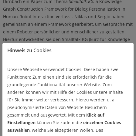
Dirnbach ein Paper zum Thema
Smalltalk-KG:
a Knowledge
Graph Construction Framework for Dialog Personalization in
Human-Robot Interaction verfasst. Niklas und Sergio haben
gemeinsam an einem Framework gearbeitet, um Gespräche mit
einem Roboter persönlicher und menschlicher zu gestalten.
Hierfür entwickelten sie den Smalltalk-KG (kurz für Knowledge
Graph), welcher ein Kurz- sowie ein Langzeitgedächtnis eines
Hinweis zu Cookies
Menschen nachempfinden soll. Die Motivation hinter der
Forschung war es Alterseinsamkeit entgegenzuwirken und
Unsere Webseite verwendet Cookies. Diese haben zwei
Senior:innen, zum Beispiel in Pflegeeinrichtungen, Zuhause
Funktionen: Zum einen sind sie erforderlich für die
oder im Krankenhaus, einen Gesprächspartner zu ermöglichen,
grundlegende Funktionalität unserer Website. Zum
wenn ein Mensch gerade nicht zur Stelle sein kann. Um
anderen können wir mit Hilfe der Cookies unsere Inhalte
dennoch ein möglichst menschliches und persönliches
für Sie immer weiter verbessern. Hierzu werden u. a.
Gespräch führen zu können, merkt sich der Roboter durch den
pseudonymisierte Daten von Website-Besuchern
Smalltalk-KG Vorlieben, Abneigungen und Anekdoten der
gesammelt und ausgewertet. Mit dem
Klick auf
Senior:innen, um später auf diese zurückgreifen zu können.
Einstellungen
können Sie zudem die
einzelnen Cookies
Nach dem erfolgreichen Abschließen des Research Tracks
auswählen
, welche Sie akzeptieren wollen. Das
wurde das Paper bei der
IEEE International Conference on