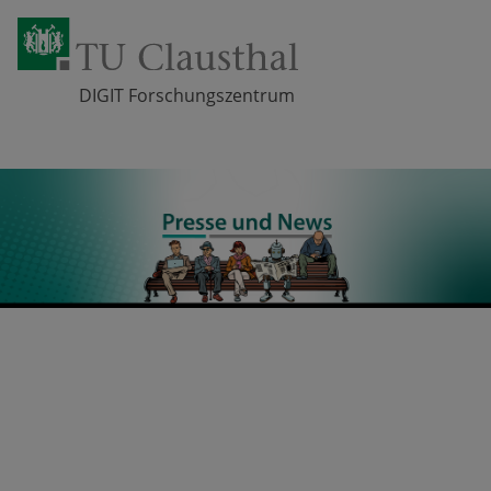
DIGIT Forschungszentrum
Zum Inhalt springen