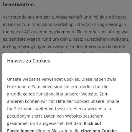
beantworten.
Vertretende aus Industrie, Wissenschaft und Politik sind heute
in Goslar zum Innovationsworkshop „The Art of Engineering in
the Age of AI“ zusammengekommen. Ziel der Veranstaltung war
es, zentrale Fragen rund um den Einsatz Künstlicher Intelligenz
im Engineering (Ingenieurwesen) zu diskutieren und konkrete
Impulse für Forschung, Ausbildung und Studium sowie die
Hinweis zu Cookies
Industrie zu entwickeln. Die Veranstaltung wurde von der
Technischen Universität Clausthal bzw. dem
Forschungszentrum DIGIT in Goslar organisiert und brachte
Unsere Webseite verwendet Cookies. Diese haben zwei
führende Fachleute aus unterschiedlichen Branchen
Funktionen: Zum einen sind sie erforderlich für die
zusammen.
grundlegende Funktionalität unserer Website. Zum
anderen können wir mit Hilfe der Cookies unsere Inhalte
In mehreren Themenblöcken beleuchteten Impulsreferate und
für Sie immer weiter verbessern. Hierzu werden u. a.
Diskussionen unter anderem den Wandel von KI „vom Hype zur
pseudonymisierte Daten von Website-Besuchern
Wertschöpfung“, den Einsatz von KI in industriellen
gesammelt und ausgewertet. Mit dem
Klick auf
Infrastrukturen sowie neue Ansätze im AI-getriebenen Software
Einstellungen
können Sie zudem die
einzelnen Cookies