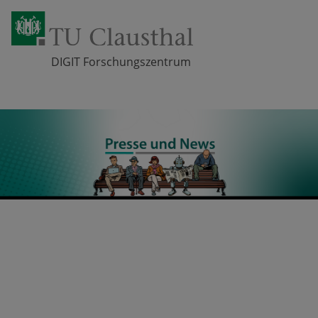
DIGIT Forschungszentrum
Zum Inhalt springen