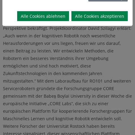
Alle Cookies ablehnen
Alle Cookies akzeptieren
Von den Doktoranden der Forschungsgruppe wird diese
Perspektive bekräftigt. Projektkoordinator David Szilagyi erklärt:
„Auch wenn in der kognitiven Robotik noch wesentliche
Herausforderungen vor uns liegen, freuen wir uns darauf,
einen Beitrag zu leisten. Wir entwickeln Methoden, die
Robotern ein besseres Verständnis ihrer Umgebung
ermöglichen und sind hoch motiviert, diese
Zukunftstechnologien in den kommenden Jahren
mitzugestalten.“ Mit dem Laboraufbau für RO101 und weiteren
Servicerobotern gründete die Forschungsgruppe CORE
gemeinsam mit der Babeș Boylai University in dieser Woche die
europäische Initiative „CORE Labs“, die sich zu einer
europäischen Plattform für kooperierende Forschergruppen für
Maschinelles Lernen und kognitive Robotik entwickeln soll.
Weitere Forscher der Universität Rostock haben bereits
Interesse signalisiert, dieser wissenschaftlichen Plattform