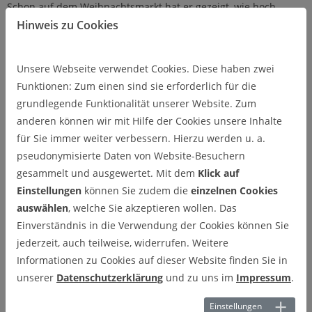
Schon auf dem Weihnachtsmarkt hat er gezeigt, wie hoch
Hinweis zu Cookies
entwickelt bereits die verfügbaren Basistechnologien sind, auf
denen wir in unserer Forschung aufbauen. In naher Zukunft
wird diese Kombination aus Künstlicher Intelligenz und
Unsere Webseite verwendet Cookies. Diese haben zwei
kognitiver Robotik hoffentlich dort eingesetzt werden, wo
Funktionen: Zum einen sind sie erforderlich für die
Menschen entlastet werden können und zu einer wertvollen
grundlegende Funktionalität unserer Website. Zum
Ergänzung unseres täglichen Lebens und Arbeitens werden.“
anderen können wir mit Hilfe der Cookies unsere Inhalte
Der Name CORE steht dabei für die englische Bezeichnung:
für Sie immer weiter verbessern. Hierzu werden u. a.
„COgnitive SoftwaRE“. Erprobt werden die Einsatzszenarien
pseudonymisierte Daten von Website-Besuchern
derzeit im Rahmen des Forschungsprojekts MediCar 4.0, das
gesammelt und ausgewertet. Mit dem
Klick auf
vom Bundesministerium für Forschung, Technologie und
Einstellungen
können Sie zudem die
einzelnen Cookies
Raumfahrt (BMFTR) sowie dem Technologieprogramm IKT für
auswählen
, welche Sie akzeptieren wollen. Das
Elektromobilität gefördert wird. Ziel des Projektes ist die
Einverständnis in die Verwendung der Cookies können Sie
Integration von Servicerobotern in den Krankenhausalltag, um
jederzeit, auch teilweise, widerrufen. Weitere
medizinisches Personal zu entlasten und die Servicequalität zu
Informationen zu Cookies auf dieser Website finden Sie in
erhöhen – etwa indem zukünftig der Transport von Blutproben,
unserer
Datenschutzerklärung
und zu uns im
Impressum
.
Medikamenten oder weiteren Gütern durch autonome Systeme
in Krankenhäusern übernommen wird.
Einstellungen