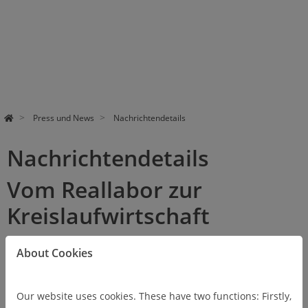
Pa
use
Press und News
Nachrichtendetails
Nachrichtendetails
Vom Reallabor zur
Kreislaufwirtschaft
11/14/2022
About Cookies
Vorstellung der Teilprojekte aus unserem Reallabor
DCE auf der Website "Wissen hoch n".
Our website uses cookies. These have two functions: Firstly,