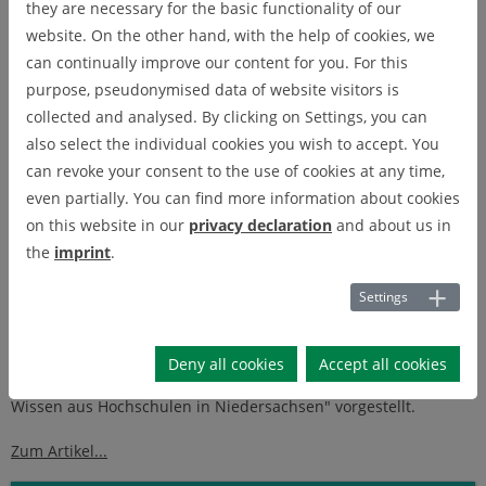
they are necessary for the basic functionality of our
Ein Werkzeugverleih an der Hochschule oder ein kostenfreier
website. On the other hand, with the help of cookies, we
Abholservice von Elektro-Altgeräten – mit innovativen
can continually improve our content for you. For this
Konzepten und Services will das DIGIT Forschungszentrum der
purpose, pseudonymised data of website visitors is
Technischen Universität Clausthal in Kooperation mit der
collected and analysed. By clicking on Settings, you can
Ostfalia Hochschule Verbraucherinnen und Verbraucher in die
also select the individual cookies you wish to accept. You
Kreislaufwirtschaft aktiver einbeziehen. Denn eine nachhaltige
can revoke your consent to the use of cookies at any time,
Circular Economy benötigt nicht nur reparierbare und
even partially. You can find more information about cookies
recyclingfähige Produkte. Vielmehr müssen die Prozesse bei
on this website in our
privacy declaration
and about us in
der Produktion, Nutzung und Verwertung besser aufeinander
the
imprint
.
abgestimmt werden.
Die Teilprojekte "Collect & Recycle" sowie "Tool Sharing"
Settings
unseres Reallaboar DCE wurden von Marit Mathiszig sowie
Dominique Briechle aus der Forschungsgruppe Digitized
Deny all cookies
Accept all cookies
Circular Economy (DCE) auf der Website "Wissen hoch n -
Wissen aus Hochschulen in Niedersachsen" vorgestellt.
Zum Artikel...